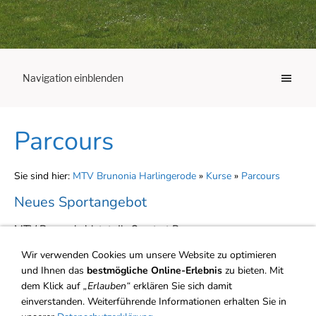
Navigation einblenden
Parcours
Sie sind hier:
MTV Brunonia Harlingerode
»
Kurse
»
Parcours
Neues Sportangebot
MTV Brunonia bietet die Sportart Parcours an
Der MTV Brunonia Harlingerode erweitert sein
Wir verwenden Cookies um unsere Website zu optimieren
Sportprogramm und bietet neuerdings
Parcours
an. Hierbei
und Ihnen das
bestmögliche Online-Erlebnis
zu bieten. Mit
dem Klick auf
„Erlauben“
erklären Sie sich damit
gilt es, eine Strecke mit Hindernissen abzulaufen
. Der
einverstanden. Weiterführende Informationen erhalten Sie in
Auftakt ist am kommenden Dienstag, 5. Mai, um 17 Uhr