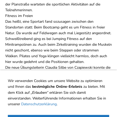
der Planstraße warteten die sportlichen Aktivitäten auf die
Teilnehmerinnen.
Fitness im Freien
Das heißt, eine Sportart fand sozusagen zwischen den
Standorten statt: Beim Bootcamp geht es um Fitness in freier
Natur. Da wurde auf Feldwegen auch mal Liegestütz angeordnet.
Schweißtreibend ging es bei Jumping Fitness auf den
Minitrampolinen zu. Auch beim Zirkeltraining wurden die Muskeln
nicht geschont, ebenso wie beim Steppen oder strammen
Walken. Pilates und Yoga klingen vielleicht harmlos, doch auch
hier wurde gedehnt und die Positionen gehalten.
Die neue Übungsleiterin Claudia Silbe von Czapiewski konnte die
Teilnehmerinnen gut motivieren. "Pilates ist ausgeklügelt und
macht lange geschmeidige Muskeln. Wenn ihr zehn Stunden
Wir verwenden Cookies um unsere Website zu optimieren
mitmacht, seid ihr ein anderer Mensch." Für Jumping Fitness
und Ihnen das
bestmögliche Online-Erlebnis
zu bieten. Mit
sorgten Rebecca Bock und Patricia Rehr. Mit Annette Pelz zogen
dem Klick auf
erklären Sie sich damit
„Erlauben“
die Walkerinnen los. Zirkeltraining mit Anja Damköhler, Step
einverstanden. Weiterführende Informationen erhalten Sie in
Aerobic mit Heike Kummer und Bauch-Beine-Po-Gymnastik mit
unserer
Datenschutzerklärung
.
Iris Stützer-Bock komplettierten das Gesamtpaket. Im Vorfeld
hatten die Teilnehmerinnen ihr Wunschprogramm